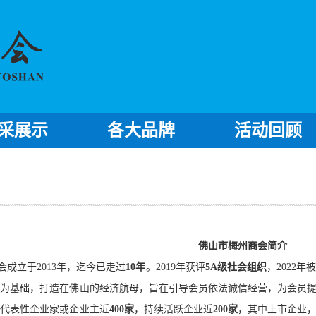
采展示
各大品牌
活动回顾
佛山市梅州商会简介
会成立于
2013年
，迄今已走过
10年
。
2019年获评
5A级社会组织
，2022年
容为基础，打造在佛山的经济航母，旨在引导会员依法诚信经营，为会员
籍代表性企业家或企业主近
400家
，持续活跃企业近
200家
，其中上市企业