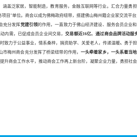
。涵盖泛家居，智能制造，教育服务，金融
互联网等行业。汇合力量勇担
务项目”单位。商会以成为佛梅政府纽带，搭建佛山梅州籍企业家交流平
会充分发挥
党建引领
的作用，一直致力于佛山经济建设、服务会员企业和
拉动内需，已促成会员企业间交易，
交易额近
16亿
。
通过商会品牌活动服
时致力于公益事业，情系桑梓，捐资助学、关爱老人，传递温暖
、
勇于担
山市梅州商会充分发挥了桥梁纽带的作用，
一头牵着家乡，一头系着当地
提升商会工作水平，推动商会工作再上新台阶，凝聚企业力量，勇担社会