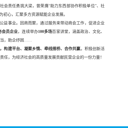
社会责任勇挑大梁，曾荣膺
“助力东西部协作积极单位”、社
台为初心，汇聚多方资源赋能企业发展。
公益事业。因商而聚，通过服务来带动商会工作，促进企业
务会员企业
，连续举办
100多场
百家讲堂，涵盖政治、文化、
当，助企纾困
……
，
构建平台、凝聚乡情、
牵线搭桥、
合作共赢
。积极创新活
责任，为经济社会的高质量发展贡献民营企业的一份力量！